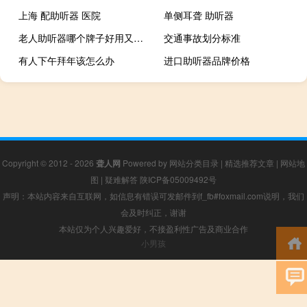
上海 配助听器 医院
单侧耳聋 助听器
老人助听器哪个牌子好用又耐用质量好
交通事故划分标准
有人下午拜年该怎么办
进口助听器品牌价格
Copyright © 2012 - 2026
聋人网
Powered by
网站分类目录
|
精选推荐文章
|
网站地
图
|
疑难解答
陕ICP备05009492号
声明：本站内容来自互联网，如信息有错误可发邮件到f_fb#foxmail.com说明，我们
会及时纠正，谢谢
本站仅为个人兴趣爱好，不接盈利性广告及商业合作
小男孩