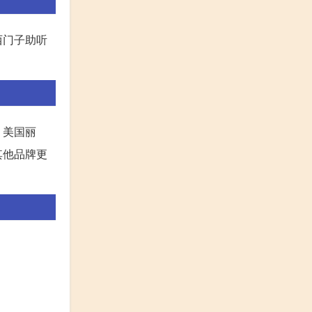
西门子助听
、美国丽
其他品牌更