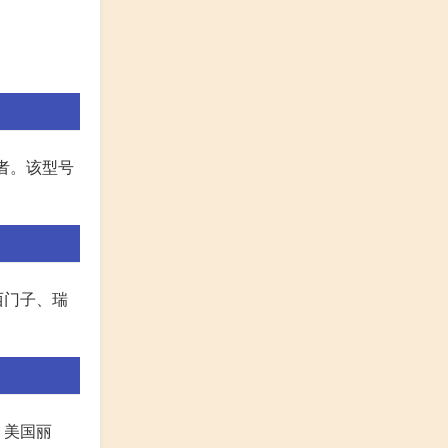
者。该型号
西门子、瑞
、美国丽