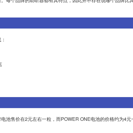
睐。每个品牌的助听器都有其特点，因此并不存在说哪个品牌比
找：
店
池售价在2元左右一粒，而POWER ONE电池的价格约为4元