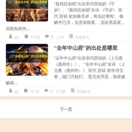
“晨鸡且勿唱”出自宋代苏轼的《守
岁》。 “晨鸡且勿唱”全诗 《守岁》 宋
代 苏轼 欲知垂尽岁，有似赴壑蛇。 修
鳞半已没，去意谁能遮。 况欲系其尾，
虽勤知奈何...
jzc
11-20
0
13
耳朵听力
“去年中山府”的出处是哪里
“去年中山府”出自宋代苏轼的《上元夜
（惠州作）》。 “去年中山府”全诗 《上
元夜（惠州作）》 宋代 苏轼 前年侍玉
辇，端门万枝灯。 璧月挂罘罳，珠星缀
觚棱...
jzr
11-13
0
128
耳朵听力
下一页