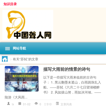
知识目录
网站导航
>
有关“苏轼”的文章
描写大雨前的情景的诗句
以下是一些描写大雨来临前的古诗句
子： 1. 黑云翻墨未遮山，白雨跳珠乱入
船。——苏轼《六月二十七日望湖楼醉
书》 2. 风如拔山努，雨如决河倾。——
陆游《大风雨...
lx
01-02
0
510
文章列表