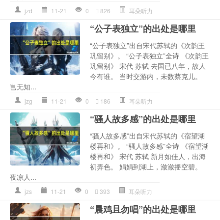
jzd
11-21
0
826
耳朵听力
“公子表独立”的出处是哪里
“公子表独立”出自宋代苏轼的《次韵王
巩留别》。 “公子表独立”全诗 《次韵王
巩留别》 宋代 苏轼 去国已八年，故人
今有谁。 当时交游内，未数蔡克儿。
岂无知...
jzg
11-21
0
186
耳朵听力
“骚人故多感”的出处是哪里
“骚人故多感”出自宋代苏轼的《宿望湖
楼再和》。 “骚人故多感”全诗 《宿望湖
楼再和》 宋代 苏轼 新月如佳人，出海
初弄色。 娟娟到湖上，潋潋摇空碧。
夜凉人...
jzs
11-21
0
393
耳朵听力
“晨鸡且勿唱”的出处是哪里