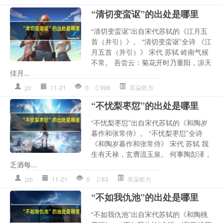
“清切变蛮讴”的出处是哪里
“清切变蛮讴”出自宋代苏轼的《江月五
首（并引）》。 “清切变蛮讴”全诗 《江
月五首（并引）》 宋代 苏轼 岭南气候
不常。 吾尝云：菊花开时乃重阳，凉天
佳月...
jzr
11-21
0
996
耳朵听力
“不忧梨枣愆”的出处是哪里
“不忧梨枣愆”出自宋代苏轼的《和陶岁
暮作和张常侍》。 “不忧梨枣愆”全诗
《和陶岁暮作和张常侍》 宋代 苏轼 我
生有天禄，玄膺流玉泉。 何事陶彭泽，
乏酒每...
jzb
11-21
0
63
耳朵听力
“不如我仇池”的出处是哪里
“不如我仇池”出自宋代苏轼的《和陶桃