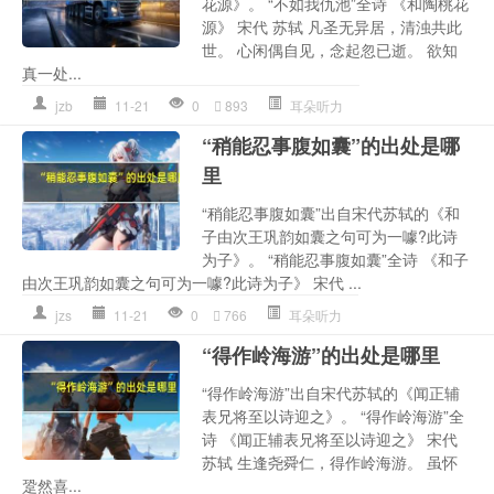
花源》。 “不如我仇池”全诗 《和陶桃花
源》 宋代 苏轼 凡圣无异居，清浊共此
世。 心闲偶自见，念起忽已逝。 欲知
真一处...
jzb
11-21
0
893
耳朵听力
“稍能忍事腹如囊”的出处是哪
里
“稍能忍事腹如囊”出自宋代苏轼的《和
子由次王巩韵如囊之句可为一噱?此诗
为子》。 “稍能忍事腹如囊”全诗 《和子
由次王巩韵如囊之句可为一噱?此诗为子》 宋代 ...
jzs
11-21
0
766
耳朵听力
“得作岭海游”的出处是哪里
“得作岭海游”出自宋代苏轼的《闻正辅
表兄将至以诗迎之》。 “得作岭海游”全
诗 《闻正辅表兄将至以诗迎之》 宋代
苏轼 生逢尧舜仁，得作岭海游。 虽怀
跫然喜...